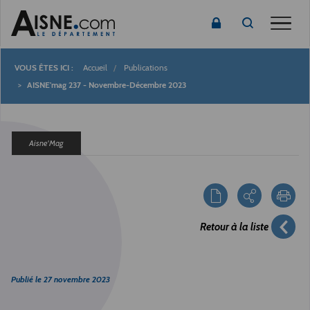
Toggle
Accueil
Publications
Fil
AISNE'mag 237 - Novembre-Décembre 2023
d'Ariane
Aisne'Mag
Retour à la liste
Publié le
27 novembre 2023