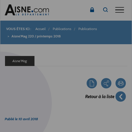
Toggle
Accueil
Publications
Publications
Fil
Aisne'Mag 220 / printemps 2018
d'Ariane
Aisne'Mag
Retour à la liste
Publié le
10 avril 2018