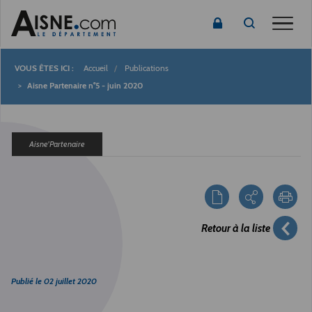
Toggle
Accueil
Publications
Fil
Aisne Partenaire n°5 - juin 2020
d'Ariane
Aisne'Partenaire
Retour à la liste
Publié le
02 juillet 2020