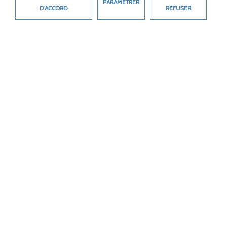
PARAMÈTRER
OLYMPIQUE
D'ACCORD
REFUSER
Rencontre sportive
Sports nautiques
Retour à la liste