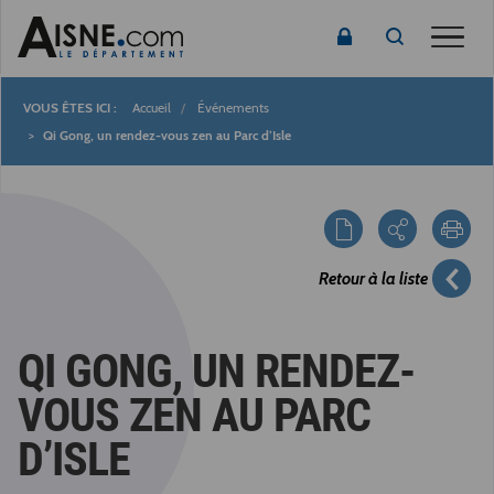
Toggle
Accueil
Événements
Fil
Qi Gong, un rendez-vous zen au Parc d’Isle
d'Ariane
Retour à la liste
QI GONG, UN RENDEZ-
VOUS ZEN AU PARC
D’ISLE