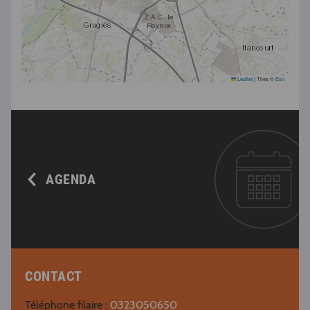
Leaflet
|
Tiles ©
Esri
AGENDA
CONTACT
Téléphone filaire :
0323050650